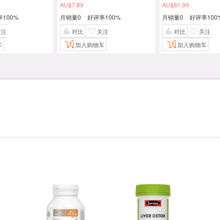
AU$7.89
AU$81.99
率
100%
月销量
0
好评率
100%
月销量
0
好评率
100
关注
对比
关注
对比
关注
车
加入购物车
加入购物车