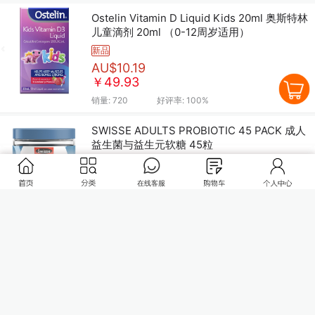
Ostelin Vitamin D Liquid Kids 20ml 奥斯特林
儿童滴剂 20ml （0-12周岁适用）
新品
AU$10.19
￥49.93
销量:
720
好评率:
100%
SWISSE ADULTS PROBIOTIC 45 PACK 成人
益生菌与益生元软糖 45粒
新品
AU$14.89
￥72.96
销量:
0
好评率:
100%
LITTLE SWISSE PRE+PROBIOTIC
GUMMIES 50 PACK 儿童益生菌益生元软糖
起订量：
1
50粒
新品
加入购物车
AU$14.89
￥72.96