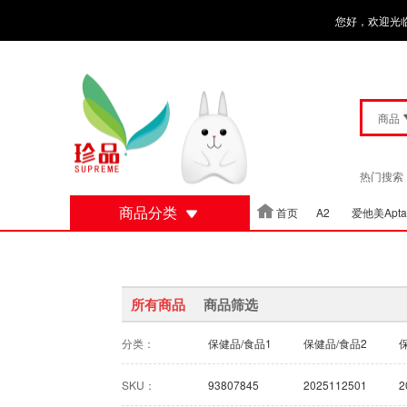
您好，欢迎光
商品
热门搜索
商品分类
首页
A2
爱他美Apta
Grass Fed满趣草饲
所有商品
商品筛选
分类：
保健品/食品1
保健品/食品2
成人奶粉
婴儿奶粉
SKU：
93807845
2025112501
2