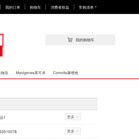
我的订单
购物车
消费者权益
常购清单
我的购物车
d生物岛
Maxigenes美可卓
Comvita康维他
更多
品1
更多
33510078