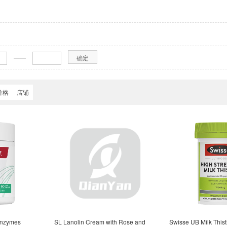
010160077770
4057599006353
4057599006452
717554030390
83887
300705602785
9300807201398
9300807205204
9300807205211
93008
300807249420
9300807278987
9300807287316
9300807287323
93008
——
确定
300807287415
9300807291115
9300807294611
9300807302996
93008
价格
店铺
300807325698
9300807326602
9300807326633
9300807338131
93008
300807354483
9300807361177
9300807361313
9300807366424
93102
311770588034
9311770588218
9311770588249
9311770588270
93117
311770589369
9311770589376
9311770589666
9311770589970
93117
311770593199
9311770595582
9311770595742
9311770595766
93117
311770597456
9311770597
 Enzymes
SL Lanolin Cream with Rose and
Swisse UB Milk This