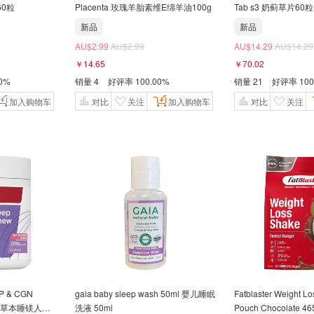
60粒
Placenta 玫瑰羊胎素维E绵羊油100g
Tab s3 奶蓟草片60粒
新品
新品
AU$2.99
AU$2.99
AU$14.29
AU$14.29
￥14.65
￥70.02
00%
销量
4
好评率
100.00%
销量
21
好评率
100
加入购物车
对比
关注
加入购物车
对比
关注
EP & CGN
gaia baby sleep wash 50ml 婴儿睡眠
Fatblaster Weight L
洗液 50ml