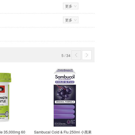
更多
65609334
07232422
更多
07287354
07306260
5
/
34
07350157
14030009
70588522
70589994
70597111
tle 35,000mg 60
Sambucal Cold & Flu 250ml 小黑果