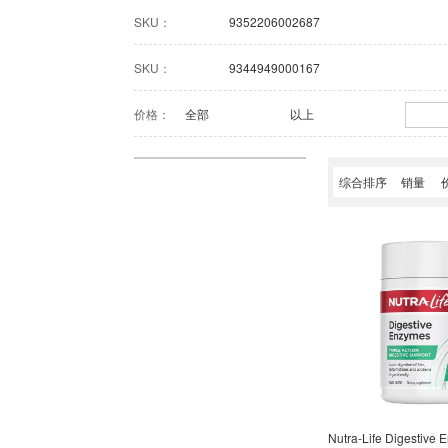
3760333510092
4004148346736
4
SKU：
9352206002687
886798032221
9300677009964
9
SKU：
9344949000167
9300807237151
9300807237311
9
价格：
全部
以上
9300807287378
9300807287392
9
综合排序
销量
9300807308561
9300807316368
9
9300807350249
9300807354131
9
9311350882002
9311770587600
9
9311770588843
9311770589307
9
9311770590082
9311770592475
9
9311770597319
9311770597364
9
Nutra-Life Digestive