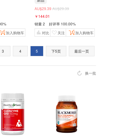
AU$29.39
AU$29.39
￥144.01
00%
销量
2
好评率
100.00%
加入购物车
对比
关注
加入购物车
3
4
5
下5页
最后一页
换一批