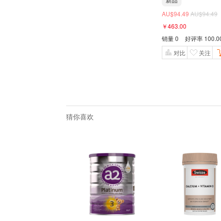
AU$94.49
AU$94.49
￥463.00
销量
0
好评率
100.
对比
关注
猜你喜欢