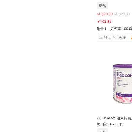
原蛋白粉250克
新品
AU$20.99
AU$20.99
￥102.85
销量
1
好评率
100.
对比
关注
2G Neocate 纽康
奶 1段 0+ 400g*2
新品