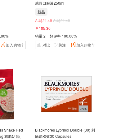
感冒口服液250ml
新品
AU$21.49
AU$21.49
￥105.30
.00%
销量
2
好评率
100.00%
加入购物车
对比
关注
加入购物车
oss Shake Red
Blackmores Lyprinol Double (30) 利
Pouch Chocolate 465g 减脂奶昔(
筋诺双效30 Capsules