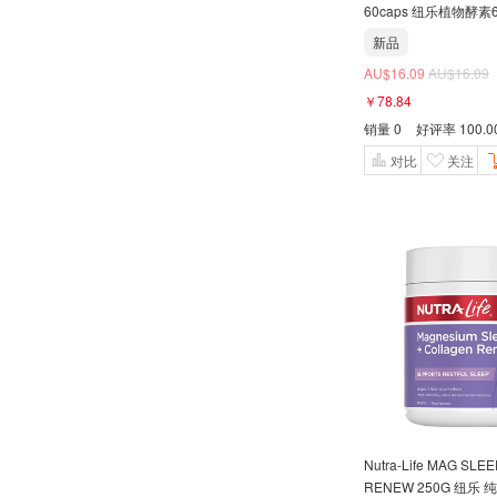
60caps 纽乐植物酵素
新品
AU$16.09
AU$16.09
￥78.84
销量
0
好评率
100.
对比
关注
Nutra-Life MAG SLE
RENEW 250G 纽乐 纯草本睡镁人胶