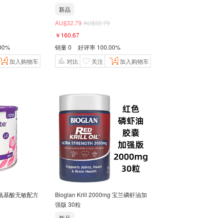
新品
AU$32.79
AU$32.79
￥160.67
00%
销量
0
好评率
100.00%
加入购物车
对比
关注
加入购物车
Bioglan Krill 2000mg 宝兰磷虾油加
强版 30粒
新品