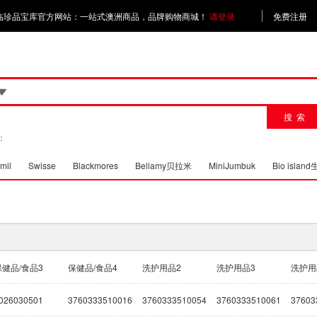
临珍品宝库官方网站：一站式澳洲商品，品牌购物商城！
请登录
免费注册
搜 索
：
mil
Swisse
Blackmores
Bellamy贝拉米
MiniJumbuk
Bio islan
保健品/食品3
保健品/食品4
洗护用品2
洗护用品3
洗护用
奶瓶水杯餐具等
026030501
3760333510016
3760333510054
3760333510061
37603