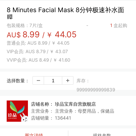
8 Minutes Facial Mask 8分钟极速补水面
膜
包装规格：7片/盒
-
1
盒起购
8.99
44.05
AU$
/
￥
普通会员:
AUS
8.99
/
￥
44.05
VIP会员:
AUS
8.79
/
￥
43.07
VVIP会员:
AUS
8.49
/
￥
41.60
选择数量：
库存：
99999999999839
店铺名称：
珍品宝库自营旗舰店
主营业务：
主营业务：母婴用品，保健品
店铺销量：
136441
图文详情
规格参数